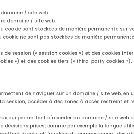
 domaine / site web.
tre domaine / site web.
 du cookie sont stockées de manière permanente sur v
du cookie ne sont pas stockées de manière permanente
de session (« session cookies ») et des cookies intern
kies ») et des cookies tiers (« third-party cookies »).
ermettent de naviguer sur un domaine / site web, en ut
 la session, accéder à des zones à accès restreint et 
ceux qui permettent d'accéder au domaine / site web a
e décisions prises, comme par exemple la langue utili
rmettent le suivi et l'analyse du comportement des uti