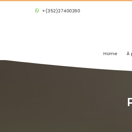
+(352)27400260
Home
À