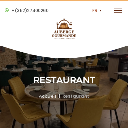
+(352)27400260
RESTAURANT
Restaurant
Accueil